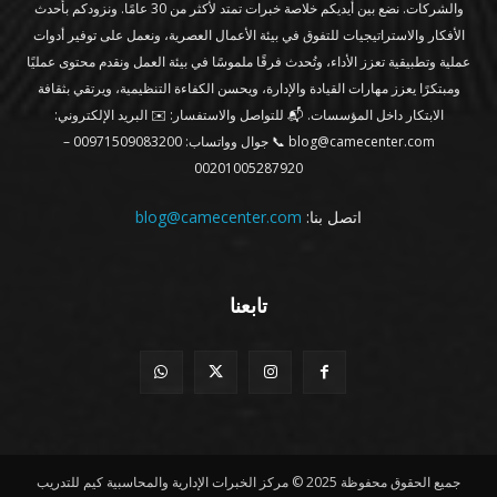
والشركات. نضع بين أيديكم خلاصة خبرات تمتد لأكثر من 30 عامًا. ونزودكم بأحدث
الأفكار والاستراتيجيات للتفوق في بيئة الأعمال العصرية، ونعمل على توفير أدوات
عملية وتطبيقية تعزز الأداء، وتُحدث فرقًا ملموسًا في بيئة العمل ونقدم محتوى عمليًا
ومبتكرًا يعزز مهارات القيادة والإدارة، ويحسن الكفاءة التنظيمية، ويرتقي بثقافة
الابتكار داخل المؤسسات. 📬 للتواصل والاستفسار: ✉️ البريد الإلكتروني:
blog@camecenter.com 📞 جوال وواتساب: 00971509083200 –
00201005287920
اتصل بنا:
blog@camecenter.com
تابعنا
جميع الحقوق محفوظة 2025 © مركز الخبرات الإدارية والمحاسبية كيم للتدريب